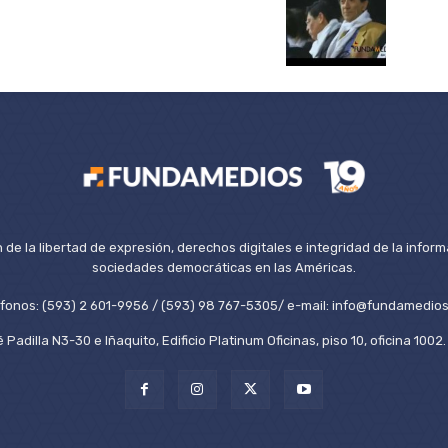
de la libertad de expresión, derechos digitales e integridad de la inform
sociedades democráticas en las Américas.
éfonos: (593) 2 601-9956 / (593) 98 767-5305/ e-mail: info@fundamedios
 Padilla N3-30 e Iñaquito, Edificio Platinum Oficinas, piso 10, oficina 100