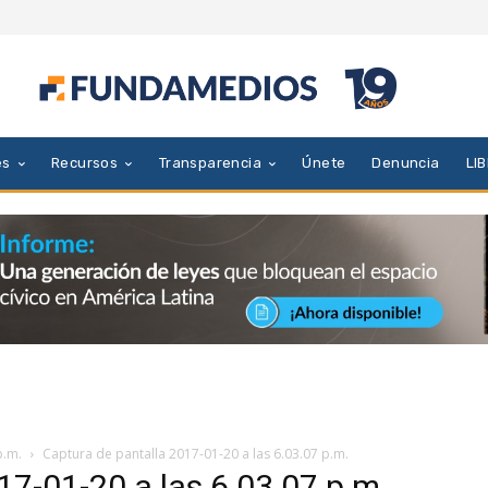
es
Recursos
Transparencia
Únete
Denuncia
LI
p.m.
Captura de pantalla 2017-01-20 a las 6.03.07 p.m.
17-01-20 a las 6.03.07 p.m.