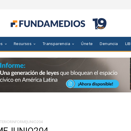
es
Recursos
Transparencia
Únete
Denuncia
LI
NTERIORINFORMEJUNIO204
MEJUNIO204