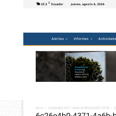
C
23.2
Ecuador
jueves, agosto 6, 2026
Alertas
Informes
Actividad
Inicio
6c26e4b0-4371-4a6b-b34f-ba502f11974f
6
6c26e4b0-4371-4a6b-