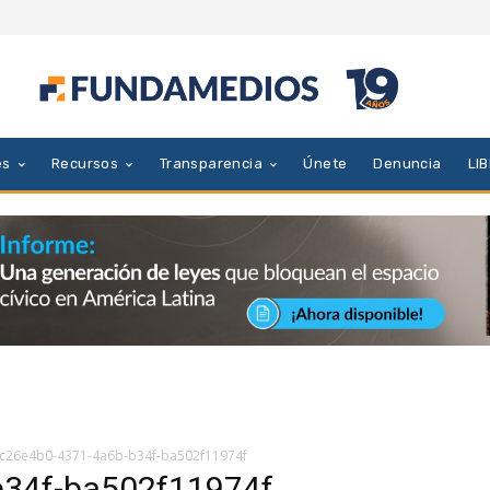
es
Recursos
Transparencia
Únete
Denuncia
LI
c26e4b0-4371-4a6b-b34f-ba502f11974f
b34f-ba502f11974f