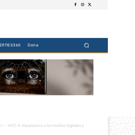
BERTIES360
Dona
1)
HITO 9- Impulsamos a los medios digitales y