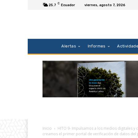
C
25.7
Ecuador
viernes, agosto 7, 2026
Alertas
Informes
Actividad
Inicio
HITO 9- Impulsamos a los medios digitales y c
creamos el primer portal de verificación de datos del