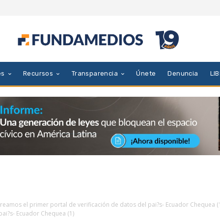
es
Recursos
Transparencia
Únete
Denuncia
LI
reamos el primer portal de verificación de datos del pai?s- Ecuador Chequea (
 pai?s- Ecuador Chequea (1)