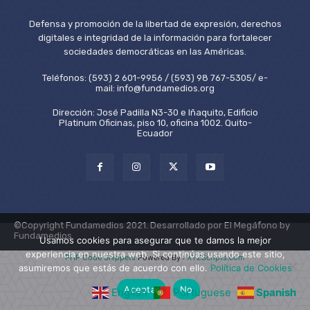
Defensa y promoción de la libertad de expresión, derechos
digitales e integridad de la información para fortalecer
sociedades democráticas en las Américas.
Teléfonos: (593) 2 601-9956 / (593) 98 767-5305/ e-
mail: info@fundamedios.org
Dirección: José Padilla N3-30 e Iñaquito, Edificio
Platinum Oficinas, piso 10, oficina 1002. Quito-
Ecuador
©Copyright Fundamedios 2021. Desarrollado por El Megáfono by
Fundamedios.
Usamos cookies para asegurar que te damos la mejor
experiencia en nuestra web. Si continúas usando este sitio,
PHP Code Snippets
Powered By :
XYZScripts.com
asumiremos que estás de acuerdo con ello.
Política de Cookies
Aceptar
No
English
Portuguese
Spanish