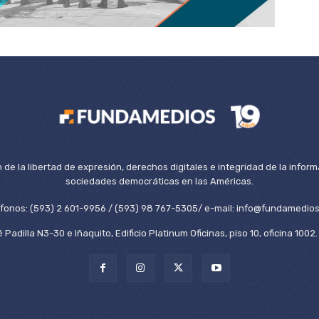
de la libertad de expresión, derechos digitales e integridad de la inform
sociedades democráticas en las Américas.
éfonos: (593) 2 601-9956 / (593) 98 767-5305/ e-mail: info@fundamedios
 Padilla N3-30 e Iñaquito, Edificio Platinum Oficinas, piso 10, oficina 100