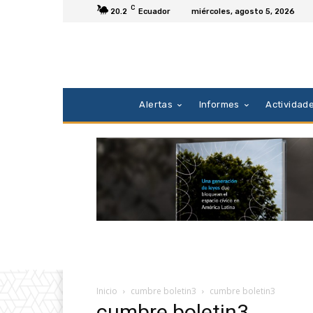
C
20.2
Ecuador
miércoles, agosto 5, 2026
Alertas
Informes
Actividad
Inicio
cumbre boletin3
cumbre boletin3
cumbre boletin3