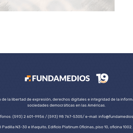
de la libertad de expresión, derechos digitales e integridad de la inform
sociedades democráticas en las Américas.
éfonos: (593) 2 601-9956 / (593) 98 767-5305/ e-mail: info@fundamedios
 Padilla N3-30 e Iñaquito, Edificio Platinum Oficinas, piso 10, oficina 100