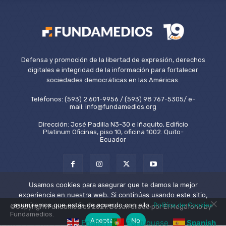
Defensa y promoción de la libertad de expresión, derechos
digitales e integridad de la información para fortalecer
sociedades democráticas en las Américas.
Teléfonos: (593) 2 601-9956 / (593) 98 767-5305/ e-
mail: info@fundamedios.org
Dirección: José Padilla N3-30 e Iñaquito, Edificio
Platinum Oficinas, piso 10, oficina 1002. Quito-
Ecuador
Usamos cookies para asegurar que te damos la mejor
experiencia en nuestra web. Si continúas usando este sitio,
asumiremos que estás de acuerdo con ello.
Política de Cookies
©Copyright Fundamedios 2021. Desarrollado por El Megáfono by
Fundamedios.
Aceptar
No
English
Portuguese
Spanish