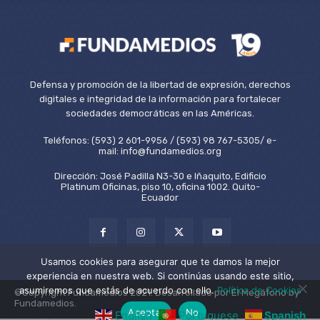
Defensa y promoción de la libertad de expresión, derechos
digitales e integridad de la información para fortalecer
sociedades democráticas en las Américas.
Teléfonos: (593) 2 601-9956 / (593) 98 767-5305/ e-
mail: info@fundamedios.org
Dirección: José Padilla N3-30 e Iñaquito, Edificio
Platinum Oficinas, piso 10, oficina 1002. Quito-
Ecuador
Usamos cookies para asegurar que te damos la mejor
experiencia en nuestra web. Si continúas usando este sitio,
asumiremos que estás de acuerdo con ello.
Política de Cookies
©Copyright Fundamedios 2021. Desarrollado por El Megáfono by
Fundamedios.
Aceptar
No
English
Portuguese
Spanish