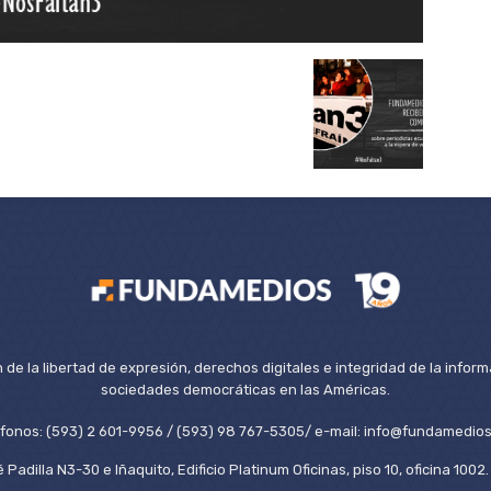
de la libertad de expresión, derechos digitales e integridad de la inform
sociedades democráticas en las Américas.
éfonos: (593) 2 601-9956 / (593) 98 767-5305/ e-mail: info@fundamedios
 Padilla N3-30 e Iñaquito, Edificio Platinum Oficinas, piso 10, oficina 100