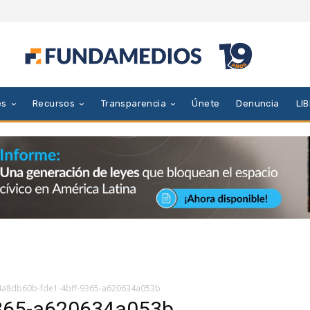
es
Recursos
Transparencia
Únete
Denuncia
LI
4a8db60b-fde1-4bff-9365-a620634a053b
9365-a620634a053b