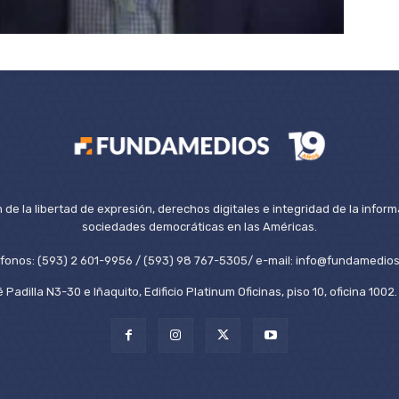
de la libertad de expresión, derechos digitales e integridad de la inform
sociedades democráticas en las Américas.
éfonos: (593) 2 601-9956 / (593) 98 767-5305/ e-mail: info@fundamedios
 Padilla N3-30 e Iñaquito, Edificio Platinum Oficinas, piso 10, oficina 100