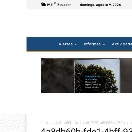
C
19.5
Ecuador
domingo, agosto 9, 2026
Alertas
Informes
Actividad
Inicio
4a8db60b-fde1-4bff-9365-a620634a053b
4a8db60b-fde1-4bff-