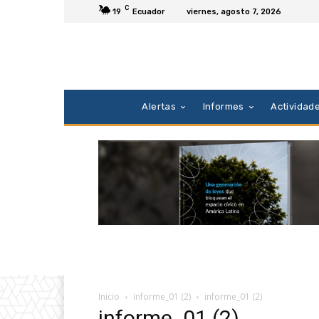
C
19
Ecuador
viernes, agosto 7, 2026
Alertas
Informes
Actividad
Inicio
informe_01 (2)
informe_01 (2)
informe_01 (2)