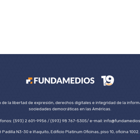
de la libertad de expresión, derechos digitales e integridad de la inform
sociedades democráticas en las Américas.
éfonos: (593) 2 601-9956 / (593) 98 767-5305/ e-mail: info@fundamedios
 Padilla N3-30 e Iñaquito, Edificio Platinum Oficinas, piso 10, oficina 100