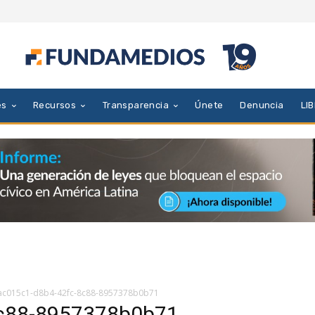
es
Recursos
Transparencia
Únete
Denuncia
LI
ac015c1-d8b4-42fc-8c88-8957378b0b71
8c88-8957378b0b71