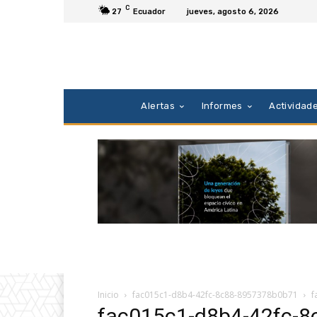
C
27
Ecuador
jueves, agosto 6, 2026
Alertas
Informes
Actividad
Inicio
fac015c1-d8b4-42fc-8c88-8957378b0b71
f
fac015c1-d8b4-42fc-