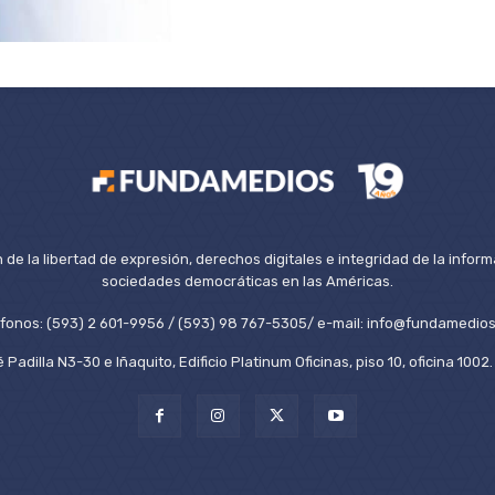
de la libertad de expresión, derechos digitales e integridad de la inform
sociedades democráticas en las Américas.
éfonos: (593) 2 601-9956 / (593) 98 767-5305/ e-mail: info@fundamedios
 Padilla N3-30 e Iñaquito, Edificio Platinum Oficinas, piso 10, oficina 100