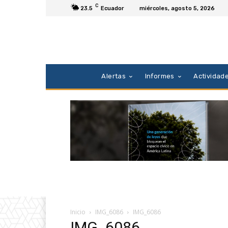
C
23.5
Ecuador
miércoles, agosto 5, 2026
Alertas
Informes
Actividad
Inicio
IMG_6086
IMG_6086
IMG_6086