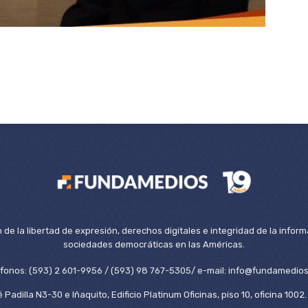
de la libertad de expresión, derechos digitales e integridad de la inform
sociedades democráticas en las Américas.
éfonos: (593) 2 601-9956 / (593) 98 767-5305/ e-mail: info@fundamedios
 Padilla N3-30 e Iñaquito, Edificio Platinum Oficinas, piso 10, oficina 100