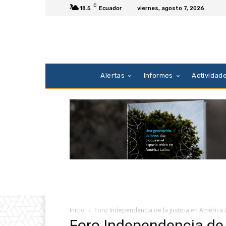
C
18.5
Ecuador
viernes, agosto 7, 2026
Alertas
Informes
Actividad
Inicio
Foro Independencia de la justicia en América 
Foro Independencia de 