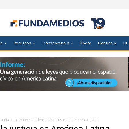
es
Recursos
Transparencia
Únete
Denuncia
LI
Latina
Foro Independencia de la justicia en América Latina
la justicia en América Latina