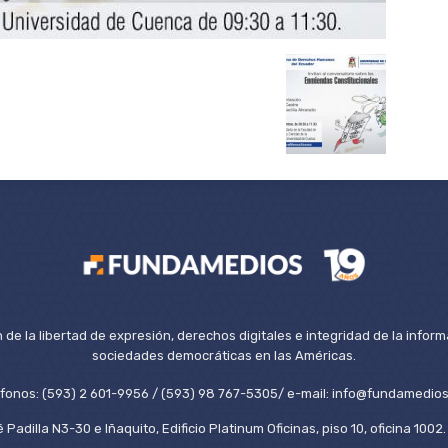
de la libertad de expresión, derechos digitales e integridad de la inform
sociedades democráticas en las Américas.
éfonos: (593) 2 601-9956 / (593) 98 767-5305/ e-mail: info@fundamedios
 Padilla N3-30 e Iñaquito, Edificio Platinum Oficinas, piso 10, oficina 100