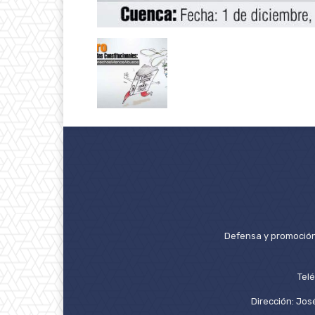
Defensa y promoción 
Tel
Dirección: José