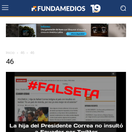
Inicio
46
46
46