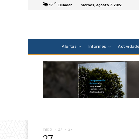
C
19
Ecuador
viernes, agosto 7, 2026
Alertas
Informes
Actividad
Inicio
27
27
27