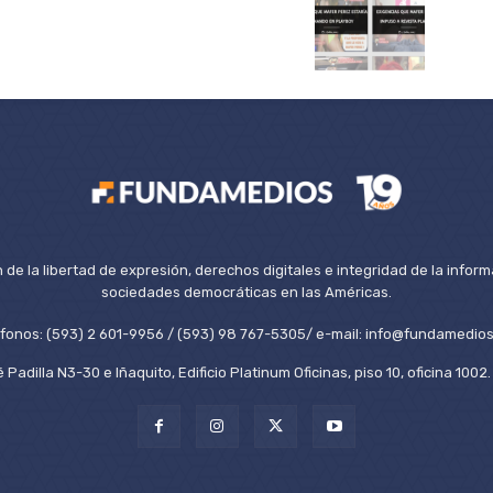
de la libertad de expresión, derechos digitales e integridad de la inform
sociedades democráticas en las Américas.
éfonos: (593) 2 601-9956 / (593) 98 767-5305/ e-mail: info@fundamedios
 Padilla N3-30 e Iñaquito, Edificio Platinum Oficinas, piso 10, oficina 100