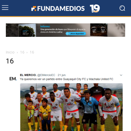
Inicio
16
16
16