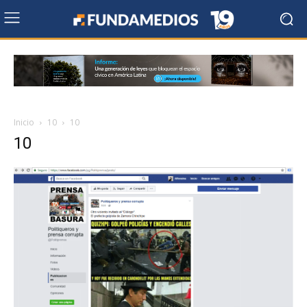
Inicio
10
10
10