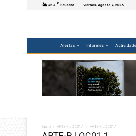
C
32.4
Ecuador
viernes, agosto 7, 2026
Alertas
Informes
Actividad
Inicio
ARTE-R.LOC01.1
ARTE-R.LOC01.1
ARTE-R.LOC01.1