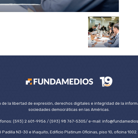
de la libertad de expresión, derechos digitales e integridad de la inform
sociedades democráticas en las Américas.
éfonos: (593) 2 601-9956 / (593) 98 767-5305/ e-mail: info@fundamedios
 Padilla N3-30 e Iñaquito, Edificio Platinum Oficinas, piso 10, oficina 100