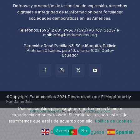
Defensa y promoción de la libertad de expresión, derechos
digitales e integridad de la información para fortalecer
sociedades democráticas en las Américas.
Teléfonos: (593) 2 601-9956 / (593) 98 767-5305/ e-
mail: info@fundamedios.org
Dirección: José Padilla N3-30 e Iñaquito, Edificio
Platinum Oficinas, piso 10, oficina 1002. Quito-
Ecuador
©Copyright Fundamedios 2021. Desarrollado por El Megáfono by
Fundamedios.
Usamos cookies para asegurar que te damos la mejor
PHP Code Snippets
Powered By :
XYZScripts.com
experiencia en nuestra web. Si continúas usando este sitio,
asumiremos que estás de acuerdo con ello.
Política de Cookies
Aceptar
No
English
Portuguese
Spanish