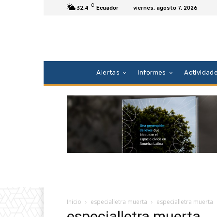
C
32.4
Ecuador
viernes, agosto 7, 2026
Alertas
Informes
Actividad
Inicio
especialletra muerta
especialletra muerta
especialletra muerta