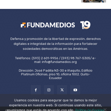
Defensa y promoción de la libertad de expresión, derechos
digitales e integridad de la información para fortalecer
sociedades democráticas en las Américas.
Teléfonos: (593) 2 601-9956 / (593) 98 767-5305/ e-
mail: info@fundamedios.org
Dirección: José Padilla N3-30 e Iñaquito, Edificio
Platinum Oficinas, piso 10, oficina 1002. Quito-
Ecuador
Usamos cookies para asegurar que te damos la mejor
experiencia en nuestra web. Si continúas usando este sitio,
asumiremos que estás de acuerdo con ello.
Política de Cookies
©Copyright Fundamedios 2021. Desarrollado por El Megáfono by