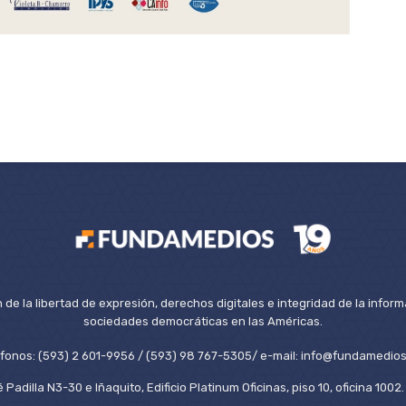
de la libertad de expresión, derechos digitales e integridad de la inform
sociedades democráticas en las Américas.
éfonos: (593) 2 601-9956 / (593) 98 767-5305/ e-mail: info@fundamedios
 Padilla N3-30 e Iñaquito, Edificio Platinum Oficinas, piso 10, oficina 100