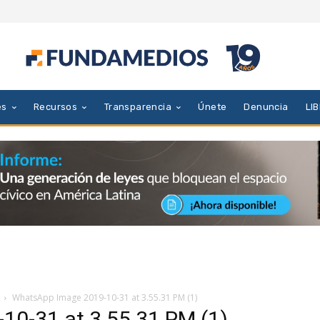
es
Recursos
Transparencia
Únete
Denuncia
LI
WhatsApp Image 2019-10-31 at 3.55.31 PM (1)
0-31 at 3.55.31 PM (1)