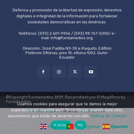
Defensa y promoción de la libertad de expresión, derechos
digitales e integridad de la información para fortalecer
sociedades democráticas en las Américas.
Teléfonos: (593) 2 601-9956 / (593) 98 767-5305/ e-
mail: info@fundamedios.org
Dirección: José Padilla N3-30 e Iñaquito, Edificio
Platinum Oficinas, piso 10, oficina 1002. Quito-
Ecuador
©Copyright Fundamedios 2021. Desarrollado por El Megáfono by
Fundamedios.
Usamos cookies para asegurar que te damos la mejor
experiencia en nuestra web. Si continúas usando este sitio,
PHP Code Snippets
Powered By :
XYZScripts.com
asumiremos que estás de acuerdo con ello.
Política de Cookies
Aceptar
No
English
Portuguese
Spanish