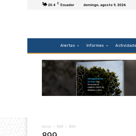
C
20.4
Ecuador
domingo, agosto 9, 2026
Alertas
Informes
Actividad
Inicio
899
899
899