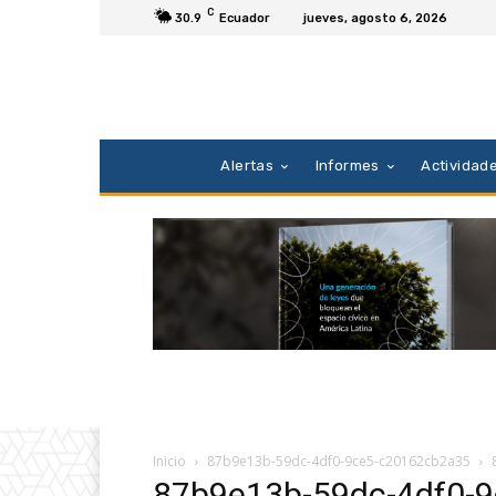
C
30.9
Ecuador
jueves, agosto 6, 2026
Alertas
Informes
Actividad
Inicio
87b9e13b-59dc-4df0-9ce5-c20162cb2a35
87b9e13b-59dc-4df0-