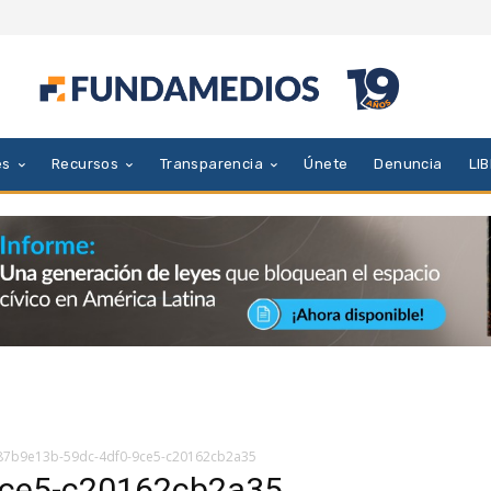
es
Recursos
Transparencia
Únete
Denuncia
LI
87b9e13b-59dc-4df0-9ce5-c20162cb2a35
9ce5-c20162cb2a35