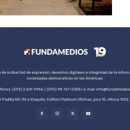
de la libertad de expresión, derechos digitales e integridad de la inform
sociedades democráticas en las Américas.
éfonos: (593) 2 601-9956 / (593) 98 767-5305/ e-mail: info@fundamedios
 Padilla N3-30 e Iñaquito, Edificio Platinum Oficinas, piso 10, oficina 100