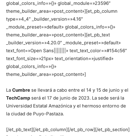
global_colors_info=»{}» global_module=»23596″
theme_builder_area=»post_content»][et_pb_column
type=»4_4″ _builder_version=»4.16″
_module_preset=»default» global_colors_info=»{}»
theme_builder_area=»post_content»][et_pb_text
_builder_version=»4.20.0″ _module_preset=»default»
text_font=»Open Sans||||||||» text_text_color=»#154c56″
text_font_size=»21px» text_orientation=»justified»
global_colors_info=»{}»
theme_builder_area=»post_content»]
La
Cumbre
se llevará a cabo entre el 14 y 15 de junio y el
TechCam
p
será el 17 de junio de 2023. La sede será la
Universidad Estatal Amazónica y el hermoso entorno de
la ciudad de Puyo-Pastaza.
[/et_pb_text][/et_pb_column][/et_pb_row][/et_pb_section]