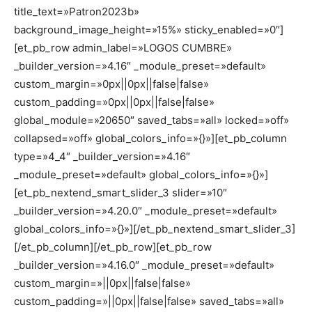
title_text=»Patron2023b»
background_image_height=»15%» sticky_enabled=»0″]
[et_pb_row admin_label=»LOGOS CUMBRE»
_builder_version=»4.16″ _module_preset=»default»
custom_margin=»0px||0px||false|false»
custom_padding=»0px||0px||false|false»
global_module=»20650″ saved_tabs=»all» locked=»off»
collapsed=»off» global_colors_info=»{}»][et_pb_column
type=»4_4″ _builder_version=»4.16″
_module_preset=»default» global_colors_info=»{}»]
[et_pb_nextend_smart_slider_3 slider=»10″
_builder_version=»4.20.0″ _module_preset=»default»
global_colors_info=»{}»][/et_pb_nextend_smart_slider_3]
[/et_pb_column][/et_pb_row][et_pb_row
_builder_version=»4.16.0″ _module_preset=»default»
custom_margin=»||0px||false|false»
custom_padding=»||0px||false|false» saved_tabs=»all»