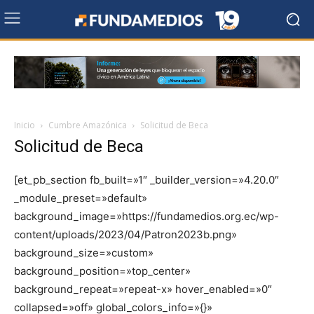
Inicio
Cumbre Amazónica
Solicitud de Beca
Solicitud de Beca
[et_pb_section fb_built=»1″ _builder_version=»4.20.0″
_module_preset=»default»
background_image=»https://fundamedios.org.ec/wp-
content/uploads/2023/04/Patron2023b.png»
background_size=»custom»
background_position=»top_center»
background_repeat=»repeat-x» hover_enabled=»0″
collapsed=»off» global_colors_info=»{}»