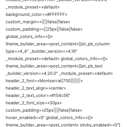
_module_preset=»default»
background_color=»#FFFFFF»
custom_margin=»||||false|false»
custom_padding=»||25px||false|false»
global_colors_info=»{}»
theme_builder_area=»post_content»][et_pb_column
type=»4_4″ _builder_version=»4.16″
_module_preset=»default» global_colors_info=»{}»
theme_builder_area=»post_content»][et_pb_text
_builder_version=»4.20.0″ _module_preset=»default»
header_2_font=»Montserrat|700|||||||»
header_2_text_align=»center»
header_2_text_color=»#154c56″
header_2_font_size=»30px»
custom_padding=»25px||||false|false»
hover_enabled=»0″ global_colors_info=»{}»
theme_builder_area=»post_content» sticky_enabled=»0″]