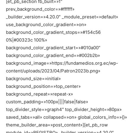
[et_pb_section fb_built=»1″
prev_background_color=»#ffffff»
_builder_version=»4.20.0″ _module_preset=»default»
use_background_color_gradient=»on»
background_color_gradient_stops=»#154c56
0%|#00323c 100%»
background_color_gradient_start=»#010a00″
background_color_gradient_end=»#002b2b»
background_image=»https://fundamedios.org.ec/wp-
content/uploads/2023/04/Patron2023b.png»
background_size=»initial»
background_position=»top_center»
background_repeat=»repeat-x»
custom_padding=»100px||||false|false»
top_divider_style=»graph4″ top_divider_height=»80px»
saved_tabs=»all» collapsed=»on» global_colors_info=»{}»
theme_builder_area=»post_content»][et_pb_row
module_id=»REGISTRO» _builder_version=»4.20.0″