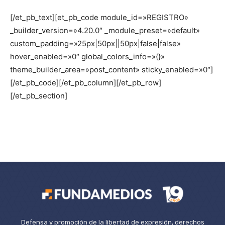
[/et_pb_text][et_pb_code module_id=»REGISTRO»
_builder_version=»4.20.0″ _module_preset=»default»
custom_padding=»25px|50px||50px|false|false»
hover_enabled=»0″ global_colors_info=»{}»
theme_builder_area=»post_content» sticky_enabled=»0″]
[/et_pb_code][/et_pb_column][/et_pb_row]
[/et_pb_section]
Defensa y promoción de la libertad de expresión, derechos