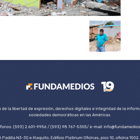
de la libertad de expresión, derechos digitales e integridad de la inform
sociedades democráticas en las Américas.
éfonos: (593) 2 601-9956 / (593) 98 767-5305/ e-mail: info@fundamedios
 Padilla N3-30 e Iñaquito, Edificio Platinum Oficinas, piso 10, oficina 100