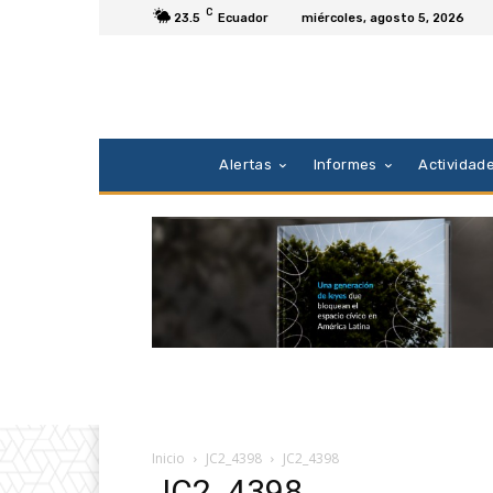
C
23.5
Ecuador
miércoles, agosto 5, 2026
Alertas
Informes
Actividad
Inicio
JC2_4398
JC2_4398
JC2_4398