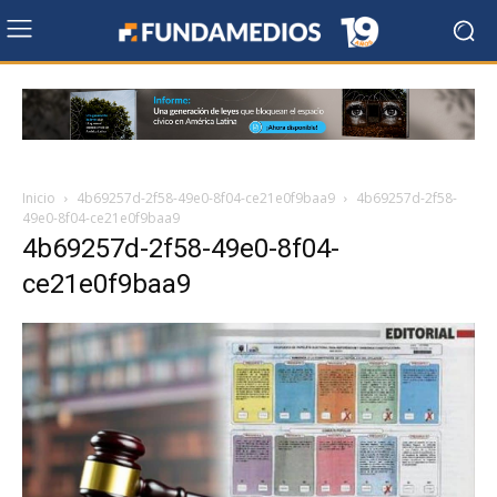
Inicio
4b69257d-2f58-49e0-8f04-ce21e0f9baa9
4b69257d-2f58-
49e0-8f04-ce21e0f9baa9
4b69257d-2f58-49e0-8f04-
ce21e0f9baa9