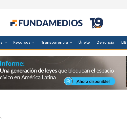
es
Recursos
Transparencia
Únete
Denuncia
LI
o