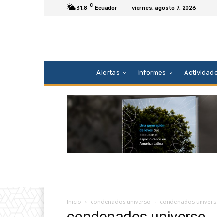
C
31.8
Ecuador
viernes, agosto 7, 2026
Alertas
Informes
Actividad
Inicio
condenados universo
condenados univers
condenados universo