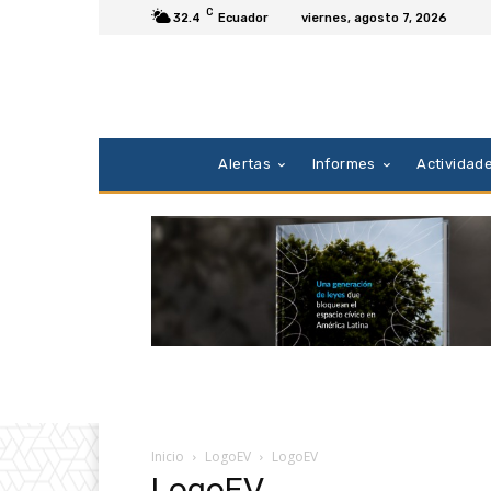
C
32.4
Ecuador
viernes, agosto 7, 2026
Alertas
Informes
Actividad
Inicio
LogoEV
LogoEV
LogoEV