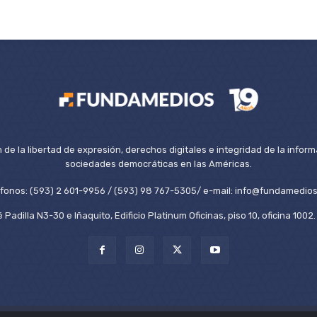
de la libertad de expresión, derechos digitales e integridad de la inform
sociedades democráticas en las Américas.
éfonos: (593) 2 601-9956 / (593) 98 767-5305/ e-mail: info@fundamedios
 Padilla N3-30 e Iñaquito, Edificio Platinum Oficinas, piso 10, oficina 100