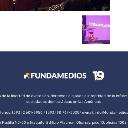
de la libertad de expresión, derechos digitales e integridad de la inform
sociedades democráticas en las Américas.
éfonos: (593) 2 601-9956 / (593) 98 767-5305/ e-mail: info@fundamedios
 Padilla N3-30 e Iñaquito, Edificio Platinum Oficinas, piso 10, oficina 100