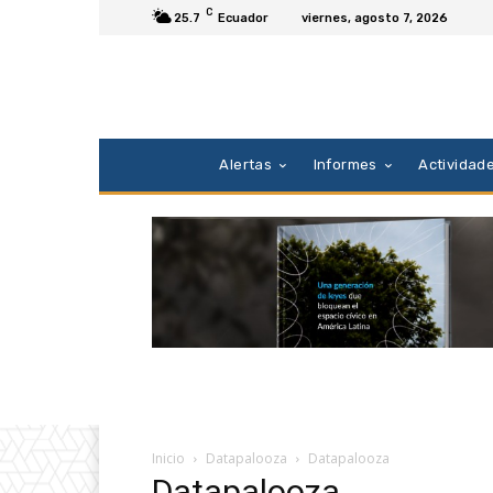
C
25.7
Ecuador
viernes, agosto 7, 2026
Alertas
Informes
Actividad
Inicio
Datapalooza
Datapalooza
Datapalooza