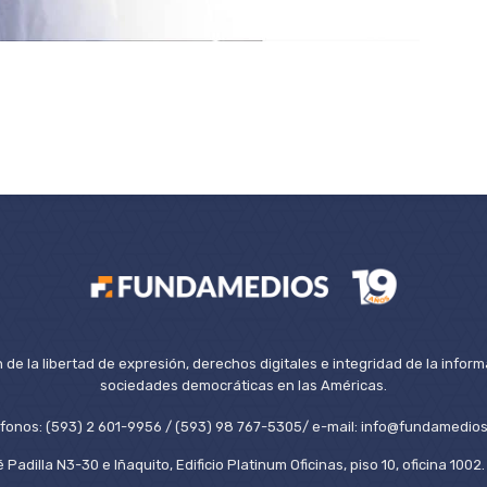
de la libertad de expresión, derechos digitales e integridad de la inform
sociedades democráticas en las Américas.
éfonos: (593) 2 601-9956 / (593) 98 767-5305/ e-mail: info@fundamedios
 Padilla N3-30 e Iñaquito, Edificio Platinum Oficinas, piso 10, oficina 100