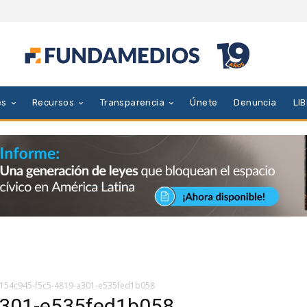
es
Recursos
Transparencia
Únete
Denuncia
LI
154c945-f5c5-4819-a301-e535fed1b058
a301-e535fed1b058