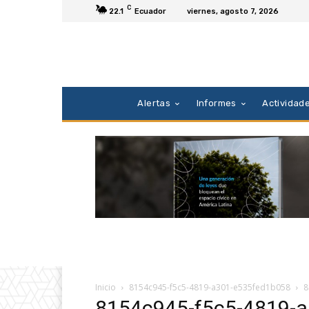
C
22.1
Ecuador
viernes, agosto 7, 2026
Alertas
Informes
Actividad
Inicio
8154c945-f5c5-4819-a301-e535fed1b058
8
8154c945-f5c5-4819-