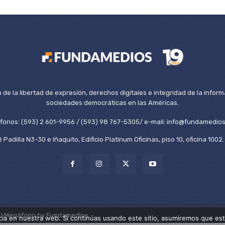
de la libertad de expresión, derechos digitales e integridad de la inform
sociedades democráticas en las Américas.
éfonos: (593) 2 601-9956 / (593) 98 767-5305/ e-mail: info@fundamedios
 Padilla N3-30 e Iñaquito, Edificio Platinum Oficinas, piso 10, oficina 100
El Megáfono by Fundamedios.
ia en nuestra web. Si continúas usando este sitio, asumiremos que est