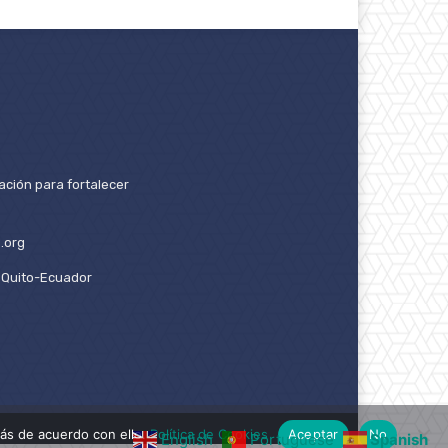
ación para fortalecer
.org
2. Quito-Ecuador
ás de acuerdo con ello.
Política de Cookies
Aceptar
No
English
Portuguese
Spanish