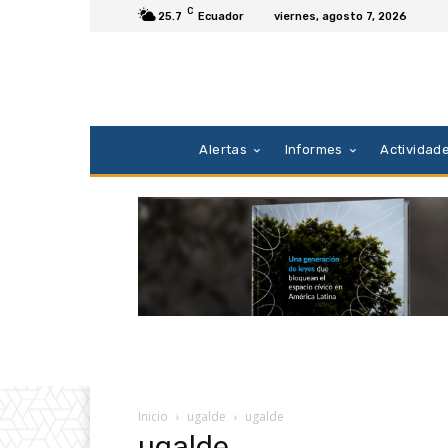
C
25.7
Ecuador
viernes, agosto 7, 2026
Alertas
Informes
Actividad
Inicio
ugalde
ugalde
ugalde