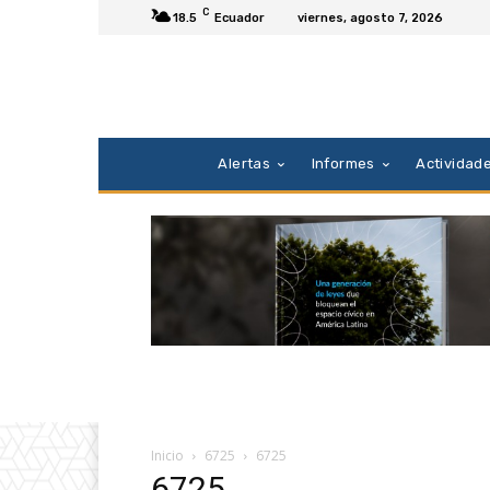
C
18.5
Ecuador
viernes, agosto 7, 2026
Alertas
Informes
Actividad
Inicio
6725
6725
6725