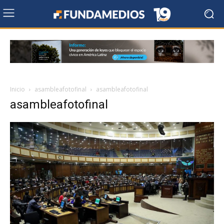
Inicio
asambleafotofinal
asambleafotofinal
asambleafotofinal