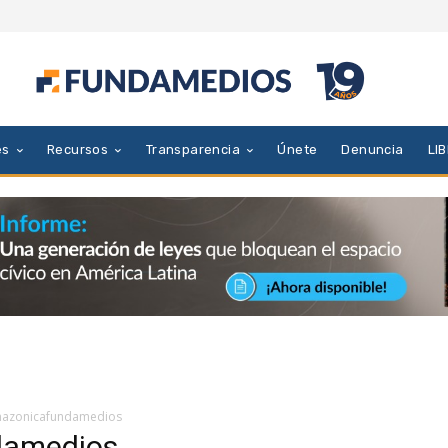
es
Recursos
Transparencia
Únete
Denuncia
LI
azonicafundamedios
damedios