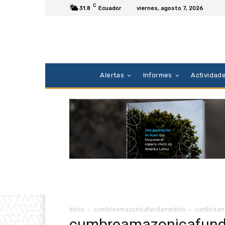
C
31.8
Ecuador
viernes, agosto 7, 2026
Alertas
Informes
Actividad
Inicio
cumbreamazonicafundamedios
cumbream
cumbreamazonicafun