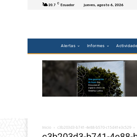
C
20.7
Ecuador
jueves, agosto 6, 2026
Alertas
Informes
Actividad
Inicio
c3b203d3-b741-4e88-b570-c15d41e3c529
c3b203d3-b741-4e88-