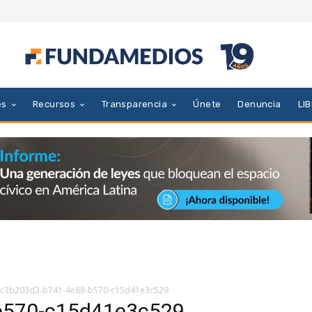
es
Recursos
Transparencia
Únete
Denuncia
LI
c3b203d3-b741-4e88-b570-c15d41e3c529
b570-c15d41e3c529