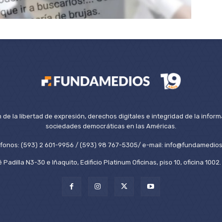
de la libertad de expresión, derechos digitales e integridad de la inform
sociedades democráticas en las Américas.
éfonos: (593) 2 601-9956 / (593) 98 767-5305/ e-mail: info@fundamedios
 Padilla N3-30 e Iñaquito, Edificio Platinum Oficinas, piso 10, oficina 100