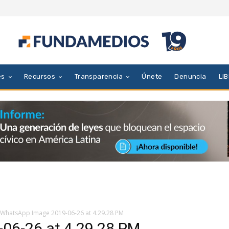
es
Recursos
Transparencia
Únete
Denuncia
LI
WhatsApp Image 2019-06-26 at 4.29.28 PM
06-26 at 4.29.28 PM