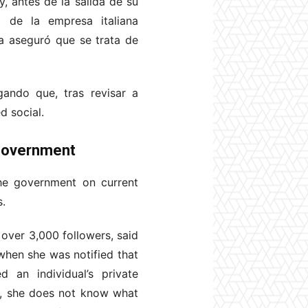
y, antes de la salida de su
o de la empresa italiana
a aseguró que se trata de
ando que, tras revisar a
d social.
 government
the government on current
s.
ver 3,000 followers, said
when she was notified that
 an individual’s private
r, she does not know what