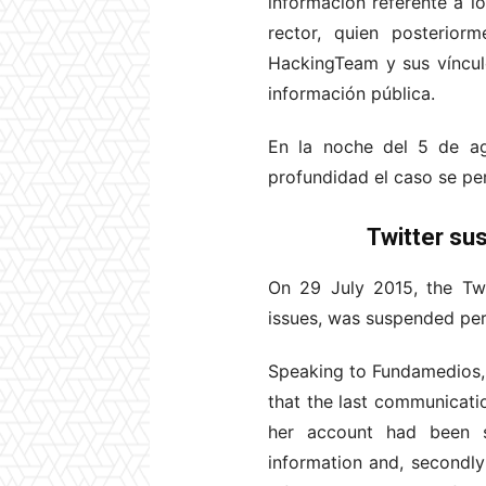
información referente a lo
rector, quien posterior
HackingTeam y sus víncul
información pública.
En la noche del 5 de ag
profundidad el caso se per
Twitter su
On 29 July 2015, the Twi
issues, was suspended per
Speaking to Fundamedios,
that the last communicati
her account had been su
information and, secondl