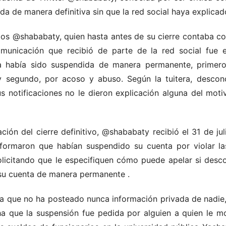
a de manera definitiva sin que la red social haya explicad
os @shababaty, quien hasta antes de su cierre contaba co
omunicación que recibió de parte de la red social fue 
ta había sido suspendida de manera permanente, primero
y segundo, por acoso y abuso. Según la tuitera, desco
sus notificaciones no le dieron explicación alguna del mot
cación del cierre definitivo, @shababaty recibió el 31 de j
nformaron que habían suspendido su cuenta por violar las
olicitando que le especifiquen cómo puede apelar si desc
ó su cuenta de manera permanente
.
ura que no ha posteado nunca información privada de nadi
ha que la suspensión fue pedida por alguien a quien le m