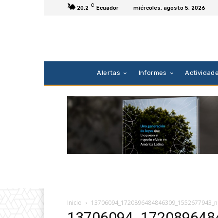
C
20.2
Ecuador
miércoles, agosto 5, 2026
Alertas
Informes
Actividad
Inicio
13706094_1720896484846309_1552677943_n
13706094_172089648