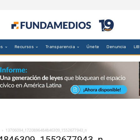
es
Recursos
Transparencia
Únete
Denuncia
LI
13706094_1720896484846309_1552677943_n
4846309_1552677943_n