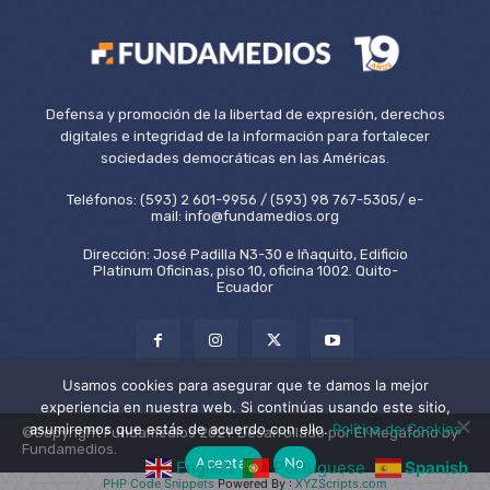
Defensa y promoción de la libertad de expresión, derechos
digitales e integridad de la información para fortalecer
sociedades democráticas en las Américas.
Teléfonos: (593) 2 601-9956 / (593) 98 767-5305/ e-
mail: info@fundamedios.org
Dirección: José Padilla N3-30 e Iñaquito, Edificio
Platinum Oficinas, piso 10, oficina 1002. Quito-
Ecuador
Usamos cookies para asegurar que te damos la mejor
experiencia en nuestra web. Si continúas usando este sitio,
asumiremos que estás de acuerdo con ello.
Política de Cookies
©Copyright Fundamedios 2021. Desarrollado por El Megáfono by
Fundamedios.
Aceptar
No
English
Portuguese
Spanish
PHP Code Snippets
Powered By :
XYZScripts.com