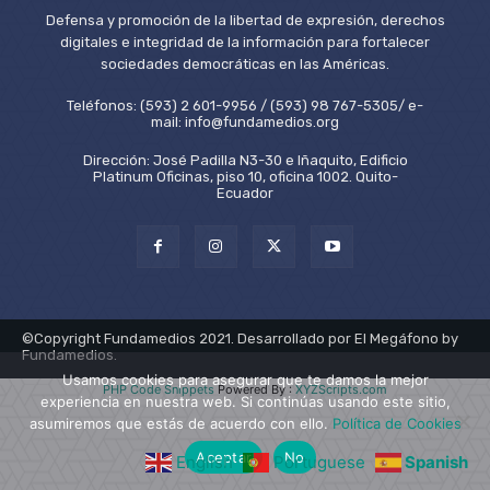
Defensa y promoción de la libertad de expresión, derechos
digitales e integridad de la información para fortalecer
sociedades democráticas en las Américas.
Teléfonos: (593) 2 601-9956 / (593) 98 767-5305/ e-
mail: info@fundamedios.org
Dirección: José Padilla N3-30 e Iñaquito, Edificio
Platinum Oficinas, piso 10, oficina 1002. Quito-
Ecuador
©Copyright Fundamedios 2021. Desarrollado por El Megáfono by
Fundamedios.
Usamos cookies para asegurar que te damos la mejor
PHP Code Snippets
Powered By :
XYZScripts.com
experiencia en nuestra web. Si continúas usando este sitio,
asumiremos que estás de acuerdo con ello.
Política de Cookies
Aceptar
No
English
Portuguese
Spanish