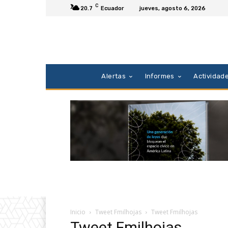
C
20.7
Ecuador
jueves, agosto 6, 2026
Alertas
Informes
Actividad
Inicio
Tweet Fmilhojas
Tweet Fmilhojas
Tweet Fmilhojas