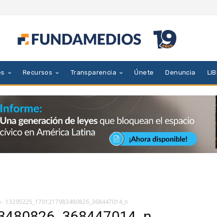
es
Recursos
Transparencia
Únete
Denuncia
LI
13295225_1701217983480826_368447014_n
3480826_368447014_n