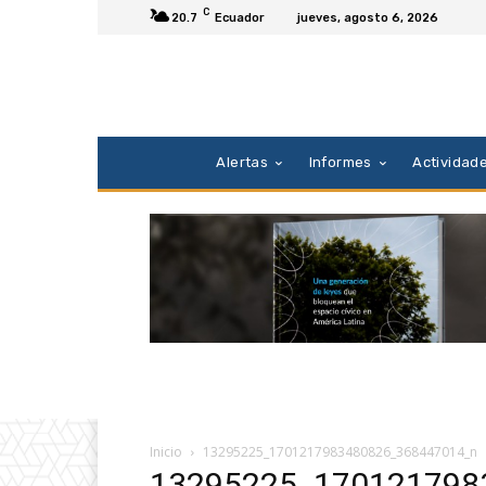
C
20.7
Ecuador
jueves, agosto 6, 2026
Alertas
Informes
Actividad
Inicio
13295225_1701217983480826_368447014_n
13295225_170121798