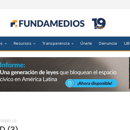
es
Recursos
Transparencia
Únete
Denuncia
LI
-DNJRD (3)
D (3)