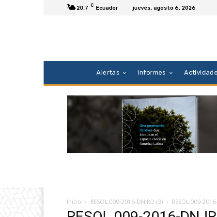
C
20.7
Ecuador
jueves, agosto 6, 2026
Alertas
Informes
Actividad
Inicio
RESOL.009-2016-DNJRD (3)
RESOL.009-2016
RESOL.009-2016-DNJR