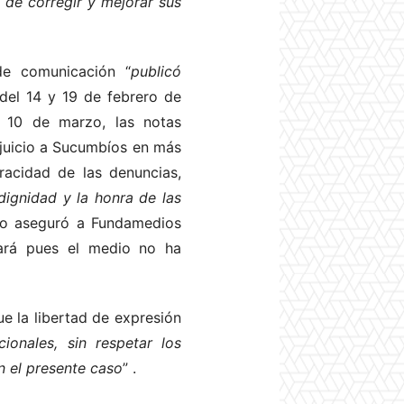
 de corregir y mejorar sus
de comunicación “
publicó
 del 14 y 19 de febrero de
 10 de marzo, las notas
erjuicio a Sucumbíos en más
racidad de las denuncias,
dignidad y la honra de las
io aseguró a Fundamedios
cará pues el medio no ha
e la libertad de expresión
ionales, sin respetar los
n el presente caso
”
.