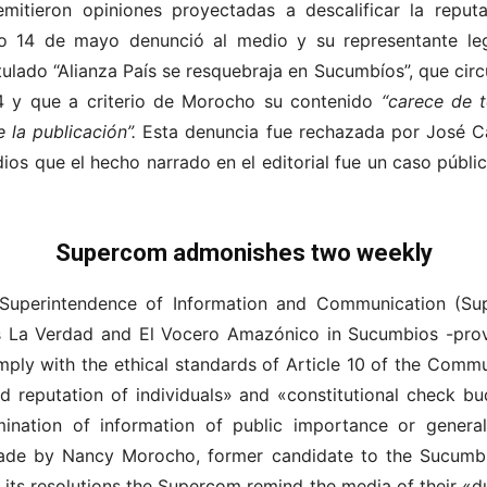
emitieron opiniones proyectadas a descalificar la repu
o 14 de mayo denunció al medio y su representante leg
itulado “Alianza País se resquebraja en Sucumbíos”, que circ
4 y que a criterio de Morocho su contenido
“carece de t
 la publicación”.
Esta denuncia fue rechazada por José C
s que el hecho narrado en el editorial fue un caso públic
Supercom admonishes two weekly
 Superintendence of Information and Communication (Su
s La Verdad and El Vocero Amazónico in Sucumbios -prov
omply with the ethical standards of Article 10 of the Comm
d reputation of individuals» and «constitutional check bu
ination of information of public importance or general
ade by Nancy Morocho, former candidate to the Sucumbio
 its resolutions the Supercom remind the media of their «d