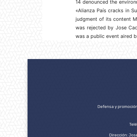
14 denounced the environme
«Alianza País cracks in S
judgment of its content M
was rejected by Jose Cad
was a public event aired 
Defensa y promoción 
Tel
Dirección: José