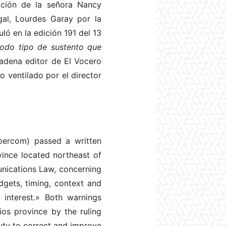
tación de la señora Nancy
al, Lourdes Garay por la
uló en la edición 191 del 13
odo tipo de sustento que
adena editor de El Vocero
o ventilado por el director
percom) passed a written
ince located northeast of
unications Law, concerning
dgets, timing, context and
 interest.» Both warnings
s province by the ruling
uty to correct and improve