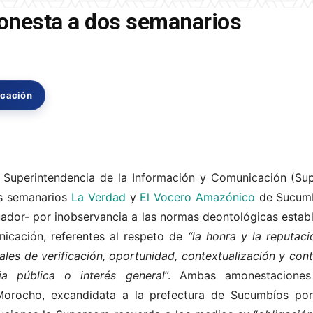
nesta a dos semanarios
icación
la Superintendencia de la Información y Comunicación (S
os semanarios
La Verdad
y
El Vocero Amazónico
de Sucumb
ador- por inobservancia a las normas deontológicas establ
icación, referentes al respeto de
“la honra y la reputac
les de verificación, oportunidad, contextualización y cont
ia pública o interés general
”. Ambas amonestaciones
orocho, excandidata a la prefectura de Sucumbíos por e