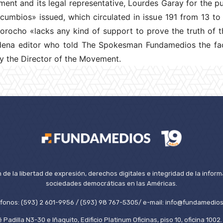
nt and its legal representative, Lourdes Garay for the publ
ucumbios» issued, which circulated in issue 191 from 13 t
orocho «lacks any kind of support to prove the truth of th
ena editor who told The Spokesman Fundamedios the fact 
by the Director of the Movement.
de la libertad de expresión, derechos digitales e integridad de la inform
sociedades democráticas en las Américas.
éfonos: (593) 2 601-9956 / (593) 98 767-5305/ e-mail: info@fundamedios
 Padilla N3-30 e Iñaquito, Edificio Platinum Oficinas, piso 10, oficina 100