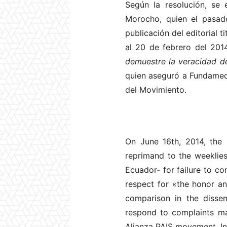
Según la resolución, se 
Morocho, quien el pasad
publicación del editorial t
al 20 de febrero del 201
demuestre la veracidad de
quien aseguró a Fundamedio
del Movimiento.
On June 16th, 2014, the
reprimand to the weeklie
Ecuador- for failure to c
respect for «the honor an
comparison in the dissem
respond to complaints m
Alianza PAIS movement. In