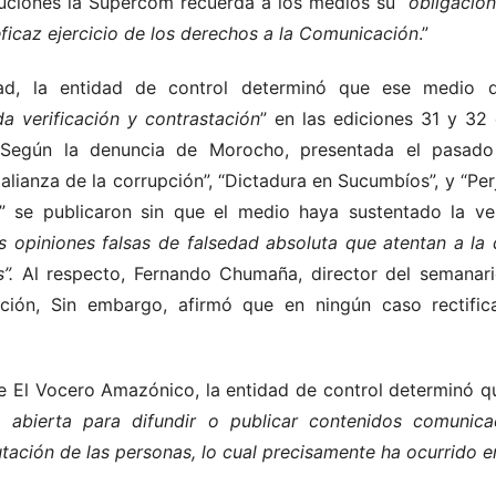
luciones la Supercom recuerda a los medios su “
obligación
eficaz ejercicio de los derechos a la Comunicación
.”
d, la entidad de control determinó que ese medio 
da verificación y contrastación
” en las ediciones 31 y 32
 Según la denuncia de Morocho, presentada el pasado
a alianza de la corrupción”, “Dictadura en Sucumbíos”, y “P
” se publicaron sin que el medio haya sustentado la ve
s opiniones falsas de falsedad absoluta que atentan a la 
”.
Al respecto, Fernando Chumaña, director del semanar
ción, Sin embargo, afirmó que en ningún caso rectifi
de El Vocero Amazónico, la entidad de control determinó qu
 abierta para difundir o publicar contenidos comunicac
tación de las personas, lo cual precisamente ha ocurrido e