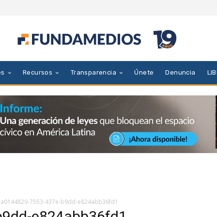
es
Recursos
Transparencia
Únete
Denuncia
LI
a0144829-7553-437e-b9dd-e824abb36fd1
b9dd-e824abb36fd1