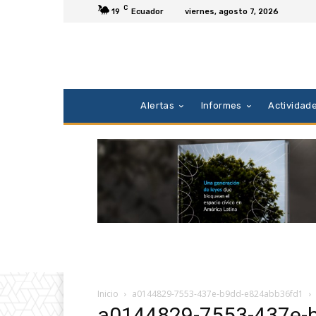
C
19
Ecuador
viernes, agosto 7, 2026
Alertas
Informes
Actividad
Inicio
a0144829-7553-437e-b9dd-e824abb36fd1
a0144829-7553-437e-